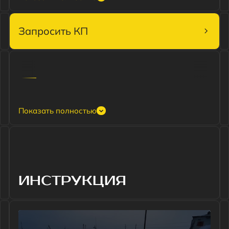
и полностью исключить для оператора-
обходчика процесс монтажа
динамографа и остановку насоса.
Предотвращение аварий СК
Превышение предельных значений
нагрузки, действующей на элементы
подвески станка-качалки, – основная
причина аварий. Прибор для снятия
динамограммы точно определяет
нагрузку, действующую на головку
балансира, и способен записывать
ИНСТРУКЦИЯ
рабочие динамограммы с требуемой
частотой, что позволяет своевременно
определять рост нагрузки и
предпринимать меры по предотвращению
аварий.
Охват всего фонда ШГНУ
Низкая стоимость СДД датчика и
эксплуатационная живучесть позволяют
устанавливать их на всем фонде станков-
качалок. В результате Вы получаете