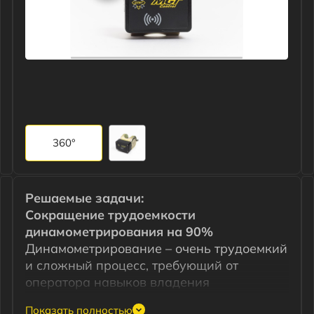
Задать вопрос
360°
Решаемые задачи:
Сокращение трудоемкости
динамометрирования на 90%
Динамометрирование – очень трудоемкий
и сложный процесс, требующий от
оператора навыков владения
переносными динамографами и не менее
15 минут времени на один станок-
качалку. Использование динамографов
«MGТ СДД-1» позволяет Вам сократить
Запросить КП
время снятия динамограммы до 5 секунд