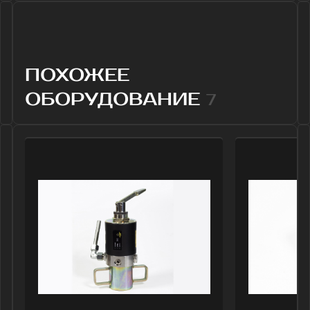
Нет необходимости в «привязке»
устройств к датчикам. При этом в память
датчиков при покупке вносится PIN код
блокирующий связь датчика с «чужим»
портативным устройством, что не
позволяет получить информацию
посторонним лицам и делает бесполезной
кражу датчика для продажи в другие
предприятия.
Уровнемер (эхолот)
Блок сбора 
автоматический MGT
информации
АПДУ-1
стационарны
Совмещает в себе легкость и
MGT БСПС-2
удобство портативных моделей, а
Модифицированная 
также автономность и
прибора «MGT БСПС
функциональность стационарных
одновременно работ
уровнемеров. Имеет малый вес и
неограниченным кол
может использоваться
датчиков. Устанавли
оператором-обходчиком для
управления ШГНУ и 
выполнения оперативного
сети 220 V. Имеет в
контроля уровня.
подключения к име
телеметрии по RS 48