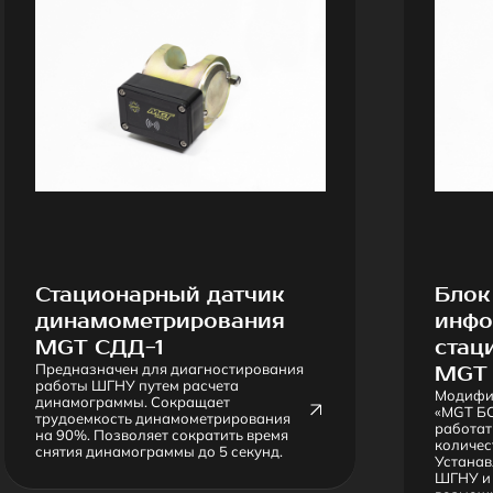
тационарный датчик
Блок сбора и
инамометрирования
информации
GT СДД-1
стационарный
редназначен для диагностирования
MGT БСПС-2
аботы ШГНУ путем расчета
Модифицированная в
инамограммы. Сокращает
«MGT БСПС-1». Може
рудоемкость динамометрирования
работать с неограни
а 90%. Позволяет сократить время
количество датчиков.
нятия динамограммы до 5 секунд.
Устанавливается в ш
ШГНУ и работает от се
возможность подключ
имеющейся телеметри