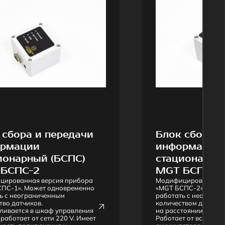
 передачи
Блок сбора и передачи
информации
 (БСПС)
стационарный (БСПС)
MGT БСПС-3
ерсия прибора
Модифицированная версия прибора
т одновременно
«MGT БСПС-2». Может одновременно
ченным
работать с неограниченным
количеством датчиков, находящихся
каф управления
на расстоянии до 100 метров.
ти 220 V. Имеет
Работает от встроенного
ения к
аккумулятора.
и по RS 485.