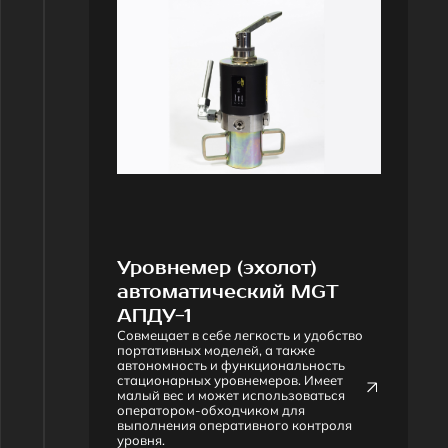
Уровнемер (эхолот)
С
автоматический MGT
д
АПДУ-1
M
Совмещает в себе легкость и удобство
П
портативных моделей, а также
р
автономность и функциональность
д
стационарных уровнемеров. Имеет
т
малый вес и может использоваться
н
оператором-обходчиком для
с
выполнения оперативного контроля
уровня.