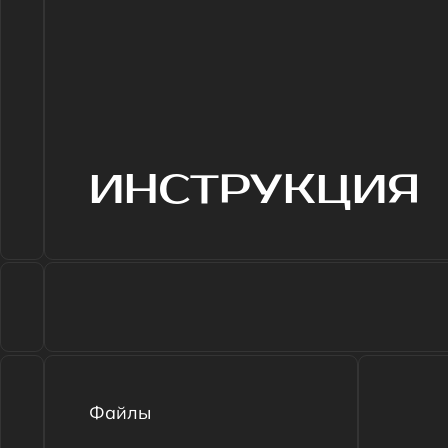
ИНСТРУКЦИЯ
Файлы
Описание MGT
ПДУ-1.pdf.pdf
Презентация MGT
ПДУ-1.pdf