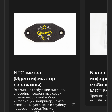
NFC-метка
Блок сбора 
(Идентификатор
информации
скважины)
мобильный 
Это чип, не требующий питания,
MGT Mobile
способный сохранять в своей
Предназначен для с
памяти небольшой набор
данных из приборов
информации, например, номер
скважины, куста, цеха и глубину
подвески насоса. Так же
коснувшись NFC-метки Вы можете
запускать на смартфоне
приложение "MGT Mobile".
Все товары