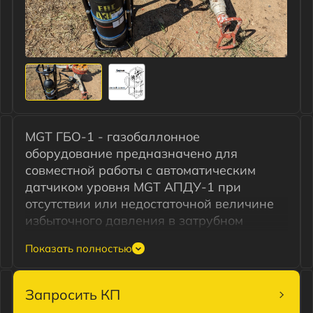
Задать вопрос
MGT ГБО-1 - газобаллонное
оборудование предназначено для
совместной работы с автоматическим
датчиком уровня
MGT АПДУ-1
при
отсутствии или недостаточной величине
избыточного давления в затрубном
пространстве скважины.
ГБО подключается к датчику уровня
вместо ручного клапана, а кран из
комплекта поставки устанавливается
Запросить КП
вместо переходника (выходного сопла)
датчика. Кран предназначен для
изменения направления движения газа
на обратное при работе и стравливании
избыточного давления в муфте датчика