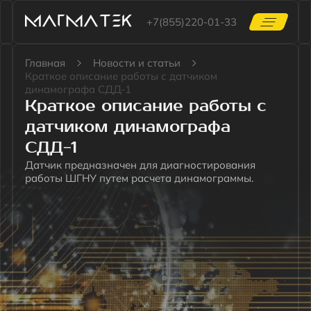
+7(855)220-01-33
Главная
Новости и статьи
Краткое описание работы с датчиком
динамографа СДД-1
КАТАЛОГ
Краткое описание работы с
ЦЕНТР ПОДДЕРЖКИ
датчиком динамографа
СТАТЬИ
О КОМПАНИИ
СДД-1
КОНТАКТЫ
Датчик предназначен для диагностирования
Файлы для скачивания
работы ШГНУ путем расчета динамограммы.
Документы.zip
Программное обеспечение.zip
mgt@mgtcontrol.ru
+7(855)220-01-33
RU
Скачать презентацию