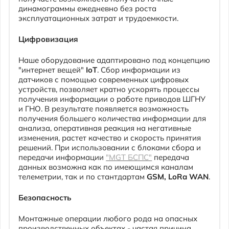
"интернет вещей"
IoT
. Сбор информации из
датчиков с помощью современных цифровых
устройств, позволяет кратно ускорять процессы
получения информации о работе приводов ШГНУ
и ГНО. В результате появляется возможность
получения большего количества информации для
анализа, оперативная реакция на негативные
изменения, растет качество и скорость принятия
решений. При использовании с блоками сбора и
передачи информации
"MGT БСПС"
передача
данных возможна как по имеющимся каналам
телеметрии, так и по стантдартам
GSM,
LoRa
WAN
.
Безопасность
Монтажные операции любого рода на опасных
производственных объектах - частая причина
получения травм на производстве. Выполняя
динамометрирование переносными приборами,
оператор ежедневно несколько раз за день
проводит монтаж-демонтаж динамографа, что
повышает риск получения травм. Монтаж датчика
«MGT СДД-1» производится один раз на
несколько лет до следующего ремонта СК или
тарировки датчика. Работа оператора становится
намного безопаснее.