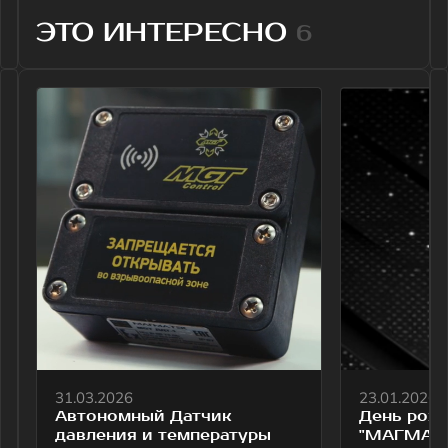
31.03.2026
23.01.2026
Автономный Датчик
День рождения
давления и температуры
"МАГМАТЭК" !
MGT ДДТ-1
Мы принимаем
Представляем Вашему
поздравления !
вниманию видео обзор на
Автономный Датчик
давления и температуры
MGT ДДТ-1
Все статьи