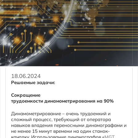
Задать вопрос
18.06.2024
Решаемые задачи:
Сокращение
трудоемкости
динамометрирования
на 90%
Динамометрирование – очень трудоемкий и
сложный процесс, требующий от оператора
навыков владения переносными динамографами и
не менее 15 минут времени на один станок-
качалку. Использование динамографов «
MGТ
СДД-1
» позволяет Вам сократить время снятия
динамограммы до 5
секунд
и полностью
исключить для оператора-обходчика процесс
монтажа динамографа и остановку насоса.