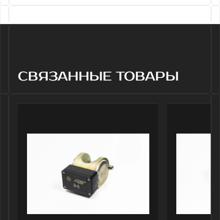
Стационарный датчик
Блок сбора 
динамометрирования
информации
MGT СДД-1
стационарны
Предназначен для
MGT БСПС-2
диагностирования работы ШГНУ
Модифицированная 
путем расчета динамограммы.
прибора «MGT БСПС
Сокращает трудоемкость
одновременно работ
динамометрирования на 90%.
неограниченным кол
Позволяет сократить время снятия
датчиков. Устанавли
динамограммы до 5 секунд.
управления ШГНУ и 
сети 220 V. Имеет в
подключения к име
телеметрии по RS 48