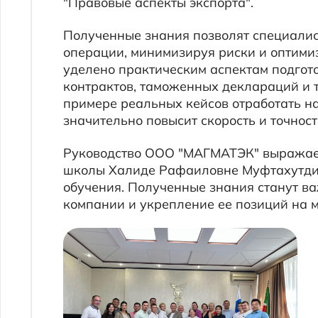
Полученные знания позволят специалистам 
операции, минимизируя риски и оптимизируя
уделено практическим аспектам подготовки
контрактов, таможенных деклараций и транс
примере реальных кейсов отработать навыки
значительно повысит скорость и точность о
Руководство ООО "МАГМАТЭК" выражает благ
школы Халиде Рафаиловне Муфтахутдиновой,
обучения. Полученные знания станут важным
компании и укрепление ее позиций на межд