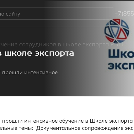
+7(855)220-01-
е сотрудников в школе экспорта РЭЦ
коле экспорта
Р ПОДДЕРЖКИ
СТАТЬ
шли интенсивное
О КО
ограммное обеспечение.zip
КОНТ
24.07.202
шли интенсивное обучение в Школе экспорта РЭЦ. В
Задать вопрос
е темы: "Документальное сопровождение экспорта" и