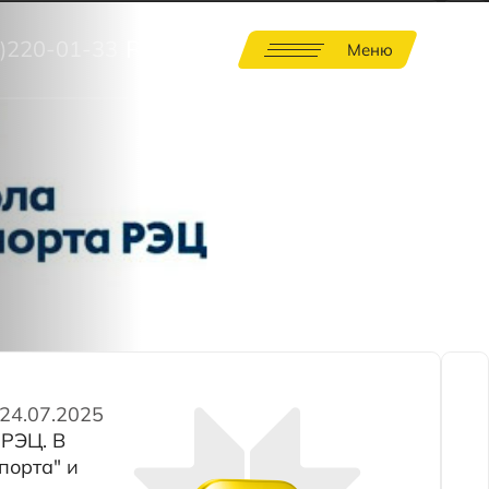
RU
33
Меню
И
МПАНИИ
АКТЫ
5