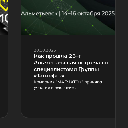
Как прошла 23-я
28
Альметьевская встреча со
вы
специалистами Группы
не
«Татнефть»
S
Компания "МАГМАТЭК" приняла
ОО
участие в выставке .
уч